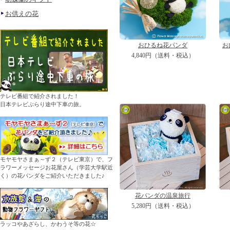
お供えの花
おひるね花パンダ
お
4,840円（送料・税込）
テレビ番組で紹介されました！
日本テレビぶらり途中下車の旅。
モヤモヤさまぁ～ず２（テレビ東京）で、フ
ラワーメッセージお花屋さん（学芸大学駅近
く）の花パンダをご紹介いただきました♪
花パンダの温泉旅行
5,280円（送料・税込）
ラッコやあざらし、かわうそ等の花☆