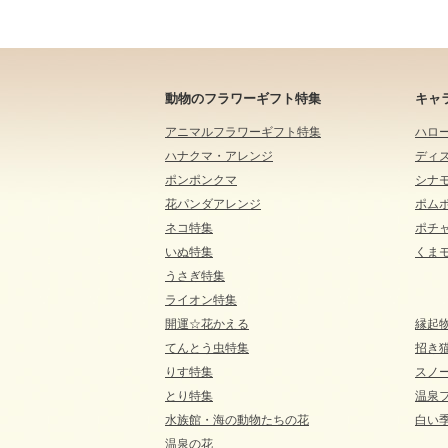
動物のフラワーギフト特集
キャ
アニマルフラワーギフト特集
ハロ
ハナクマ・アレンジ
ディ
ポンポンクマ
シナ
花パンダアレンジ
ポム
ネコ特集
ポチ
いぬ特集
くま
うさぎ特集
ライオン特集
開運☆花かえる
縁起
てんとう虫特集
招き
りす特集
スノ
とり特集
温泉
水族館・海の動物たちの花
白い
温泉の花