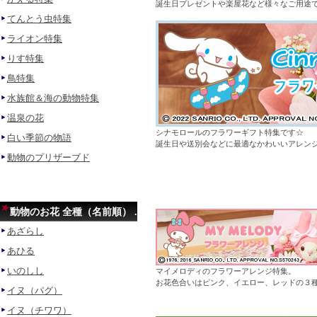
誕生日プレゼントや楽屋花など様々なご用途
てんとう虫特集
ライオン特集
りす特集
鳥特集
水族館＆海の動物特集
温泉の花
シナモロールのフラワーギフト特集です☆
白い季節の物語
誕生日や送別会などに最適なかわいいアレンジ
動物のプリザーブド
動物のお花 全種（名前順） .
あざらし
あひる
いのしし
マイメロディのフラワーアレンジ特集。
お花色合いはピンク、イエロー、レッドの３種
イヌ（パグ）
イヌ（チワワ）