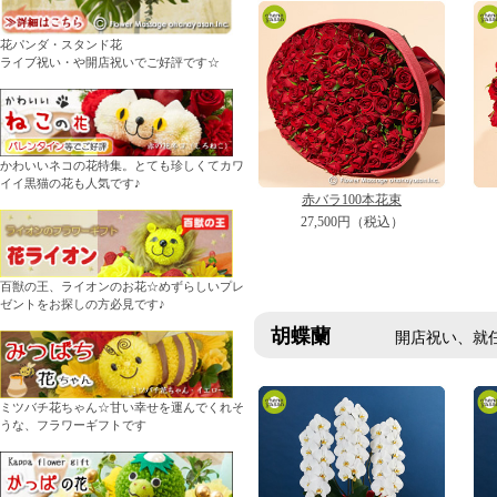
花パンダ・スタンド花
ライブ祝い・や開店祝いでご好評です☆
かわいいネコの花特集。とても珍しくてカワ
イイ黒猫の花も人気です♪
赤バラ100本花束
27,500円（税込）
百獣の王、ライオンのお花☆めずらしいプレ
ゼントをお探しの方必見です♪
胡蝶蘭
開店祝い、就任・
ミツバチ花ちゃん☆甘い幸せを運んでくれそ
うな、フラワーギフトです