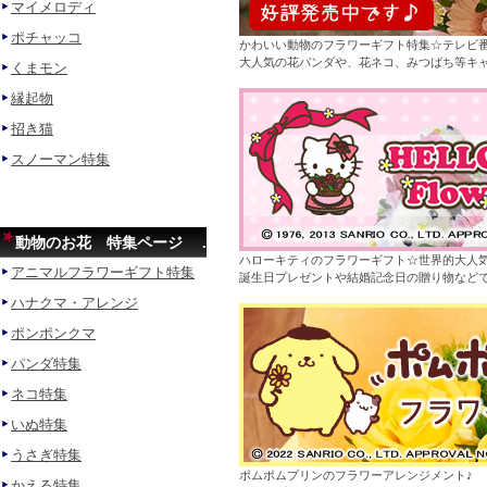
マイメロディ
ポチャッコ
かわいい動物のフラワーギフト特集☆テレビ
大人気の花パンダや、花ネコ、みつばち等キ
くまモン
縁起物
招き猫
スノーマン特集
動物のお花 特集ページ .
ハローキティのフラワーギフト☆世界的大人
アニマルフラワーギフト特集
誕生日プレゼントや結婚記念日の贈り物などで
ハナクマ・アレンジ
ポンポンクマ
パンダ特集
ネコ特集
いぬ特集
うさぎ特集
ポムポムプリンのフラワーアレンジメント♪
かえる特集