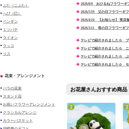
2026/6/9 おひるねフラワ
ぶた（こぶた）
2026/5/19 父の日フラワ
へび（巳）
2026/4/24 【お知らせ】
ペンギン
2026/3/11 母の日フラワ
ミツバチ
ライオン
テレビで紹介されました☆ プレバ
ラッコ
テレビで紹介されました☆ ニュ
リス
テレビで紹介されました☆ ぶら
テレビで紹介されました☆ モヤ
花束・アレンジメント
バラの花束
お花屋さんおすすめ商品
スタンド花
お祝いフラワーアレンジメント
クラシカルアレンジ
カラーバスケット
胡蝶蘭のギフト