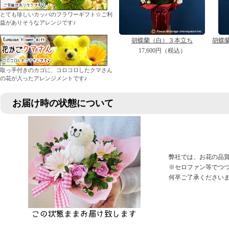
とても珍しいカッパのフラワーギフト☆ご利
益がありそうなアレンジです♪
胡蝶蘭（白）３本立ち
胡蝶
17,600円（税込）
取っ手付きのカゴに、コロコロしたクマさん
の花が入ったアレンジメントです♪
お届け時の状態について
弊社では、お花の品
※セロファン等でつ
何卒ご了承ください