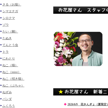
さる（お猿）
シマエナガ
シロクマ
ゾウ
たい（鯛）
たぬき
てんとう虫
トラ
にわとり
ねこ（猫）
ねこ（mini）
ねこ（招き猫）
ねこ（ぶちゃ）
ねずみ
パンダ
2026/6/9 花きんぎょ（夏
ふくろう