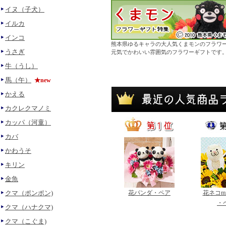
イヌ（子犬）
イルカ
インコ
熊本県ゆるキャラの大人気くまモンのフラワ
うさぎ
元気でかわいい雰囲気のフラワーギフトです
牛（うし）
馬（午）
★new
かえる
カクレクマノミ
カッパ（河童）
カバ
かわうそ
キリン
金魚
クマ（ポンポン)
花パンダ・ペア
花ネコmi
・
クマ（ハナクマ)
クマ（こぐま)