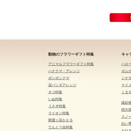
動物のフラワーギフト特集
キャ
アニマルフラワーギフト特集
ハロ
ハナクマ・アレンジ
ポム
ポンポンクマ
シナ
花パンダアレンジ
マイ
ネコ特集
くま
いぬ特集
縁起
うさぎ特集
招き
ライオン特集
スノ
開運☆花かえる
白い
てんとう虫特集
おひる