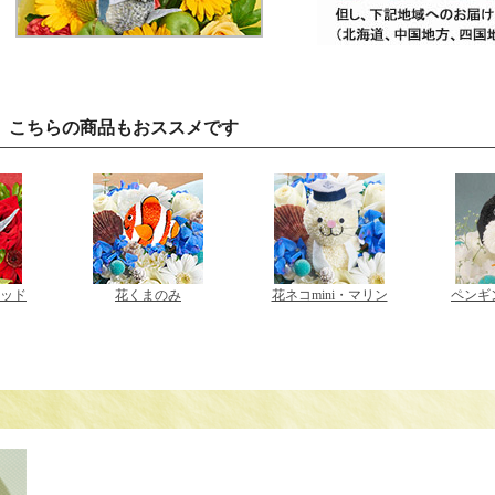
、こちらの商品もおススメです
ッド
花くまのみ
花ネコmini・マリン
ペンギ