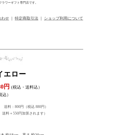
フラワーギフト専門店です。
合わせ
｜
特定商取引法
｜
ショップ利用について
イエロー
080円
(税込・送料込）
税込）
） 送料：800円（税込 880円）
送料＋550円加算されます）
 約18cm、高さ 約20cm