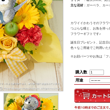
主な花材
：ガーベラ、カー
カワイイかわうそのフラワ
つぶらな瞳と、お魚を持っ
フラワーギフトです♪
誕生日プレゼント、記念日
色々なご用途でご利用いた
※お顔パーツやお魚は「フ
購入数
用途