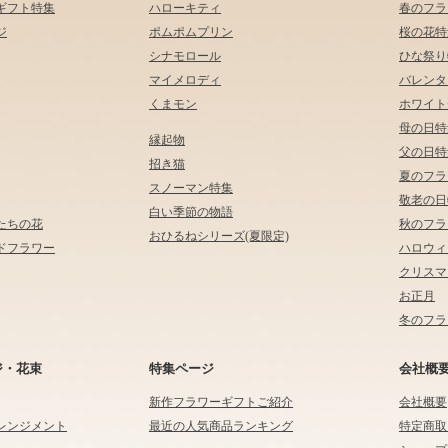
ギフト特集
ハローキティ
春のフラ
ジ
ポムポムプリン
桜の花特
シナモロール
ひな祭り
マイメロディ
バレンタ
くまモン
ホワイト
母の日特
縁起物
父の日特
招き猫
夏のフラ
スノーマン特集
敬老の日
白い季節の物語
たちの花
秋のフラ
おひるねシリーズ(夏限定)
ドフラワー
ハロウィ
クリスマ
お正月
冬のフラ
ジ・花束
特集ページ
会社概
新作フラワーギフトご紹介
会社概要
レンジメント
最近の人気商品ランキング
特定商取