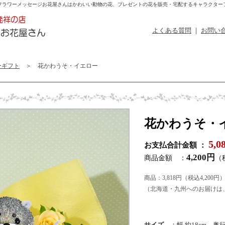
フラワーメッセージお花屋さんはかわいい動物の花、プレゼントの花を販売・宅配するキャラクター
よくある質問
｜
お問い
ーギフト
＞ 花かわうそ・イエロー
花かわうそ・
5,
お支払合計金額 ：
4,200円
商品金額 ：
（
商品：3,818円（税込4,200円
（北海道・九州へのお届けは、
サイズ
：幅 約18cm、奥行き