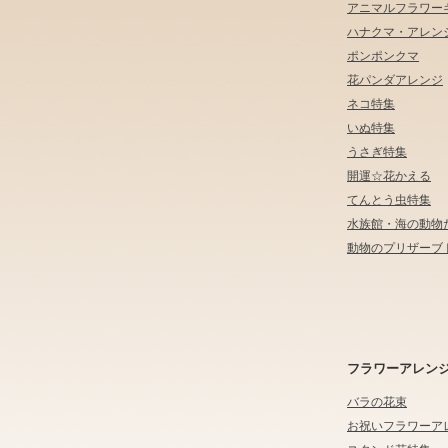
アニマルフラワー
ハナクマ・アレン
ポンポンクマ
花パンダアレンジ
ネコ特集
いぬ特集
うさぎ特集
開運☆花かえる
てんとう虫特集
水族館・海の動物
動物のプリザーブ
フラワーアレン
バラの花束
お祝いフラワーア