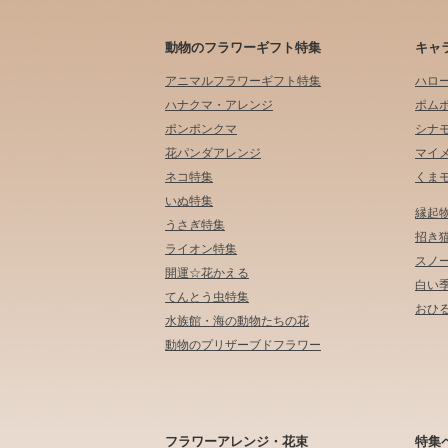
動物のフラワーギフト特集
キャ
アニマルフラワーギフト特集
ハロ
ハナクマ・アレンジ
ポム
ポンポンクマ
シナ
花パンダアレンジ
マイ
ネコ特集
くま
いぬ特集
縁起
うさぎ特集
招き
ライオン特集
スノ
開運☆花かえる
白い
てんとう虫特集
おひる
水族館・海の動物たちの花
動物のプリザーブドフラワー
フラワーアレンジ・花束
特集