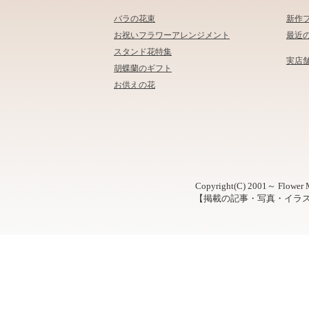
バラの花束
新作
お祝いフラワーアレンジメント
最近
スタンド花特集
実店
胡蝶蘭のギフト
お供えの花
Copyright(C) 2001～ Flower M
【掲載の記事・写真・イラ