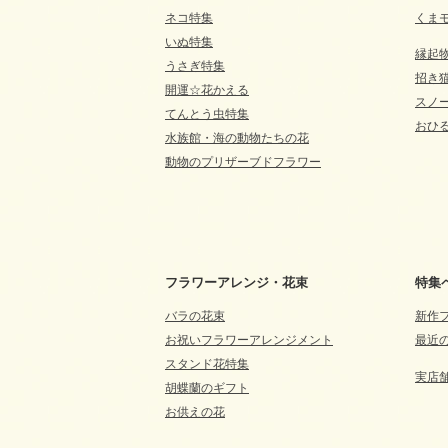
ネコ特集
くま
いぬ特集
縁起
うさぎ特集
招き
開運☆花かえる
スノ
てんとう虫特集
おひる
水族館・海の動物たちの花
動物のプリザーブドフラワー
フラワーアレンジ・花束
特集
バラの花束
新作
お祝いフラワーアレンジメント
最近
スタンド花特集
実店
胡蝶蘭のギフト
お供えの花