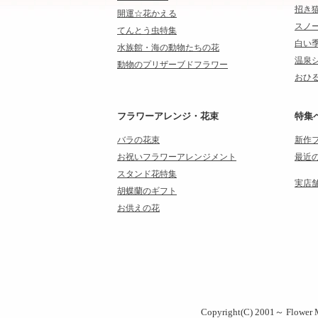
招き
開運☆花かえる
スノ
てんとう虫特集
白い
水族館・海の動物たちの花
温泉
動物のプリザーブドフラワー
おひる
フラワーアレンジ・花束
特集
バラの花束
新作
お祝いフラワーアレンジメント
最近
スタンド花特集
実店
胡蝶蘭のギフト
お供えの花
Copyright(C) 2001～ Flower M