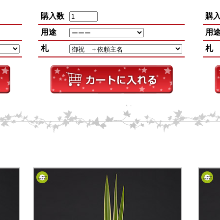
購入数
購
用途
用
札
札