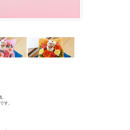
猫。
です。