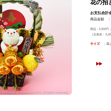
花の招
お支払合計金
商品金額 ：
商品：6,800円
（北海道・九州
サイズ
：高さ 