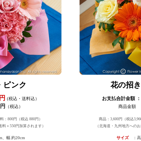
・ピンク
花の招
0円
お支払合計金額 ：
(税込・送料込）
0円
（税込）
商品金額 
送料：800円（税込 880円）
商品：3,600円（税込3,9
料＋550円加算されます）
（北海道・九州地方へのお
、幅 約20cm
サイズ
：高さ