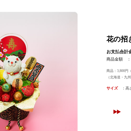
花の招
お支払合計金
商品金額 ：
商品：3,800円
（北海道・九州
サイズ
：高さ