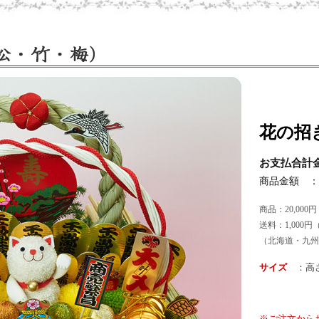
花の招
お支払合計金
商品金額 ：
商品：20,000
送料：1,000円（
（北海道・九州
サイズ
：高さ 
※ご注文から