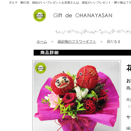
ダルマ 鯛の花 縁起がいいプレゼント
お花屋さんは、縁起がいいプレゼント・贈り物はフ
ホーム
＞
縁起物のフラワーギフト
＞ 花だるま
お
商
商
（
サ
縁