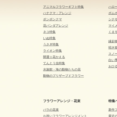
アニマルフラワーギフト特集
ハロ
ハナクマ・アレンジ
ポム
ポンポンクマ
シナ
花パンダアレンジ
マイ
ネコ特集
くま
いぬ特集
縁起
うさぎ特集
招き
ライオン特集
スノ
開運☆花かえる
白い
てんとう虫特集
おひる
水族館・海の動物たちの花
動物のプリザーブドフラワー
フラワーアレンジ・花束
特集
バラの花束
新作
お祝いフラワーアレンジメント
最近