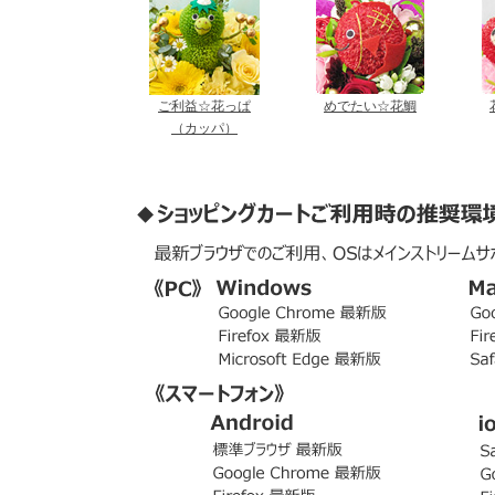
ご利益☆花っぱ
めでたい☆花鯛
（カッパ）