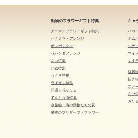
動物のフラワーギフト特集
キャ
アニマルフラワーギフト特集
ハロ
ハナクマ・アレンジ
ポム
ポンポンクマ
シナ
花パンダアレンジ
マイ
ネコ特集
くま
いぬ特集
縁起
うさぎ特集
招き
ライオン特集
スノ
開運☆花かえる
白い
てんとう虫特集
おひる
水族館・海の動物たちの花
動物のプリザーブドフラワー