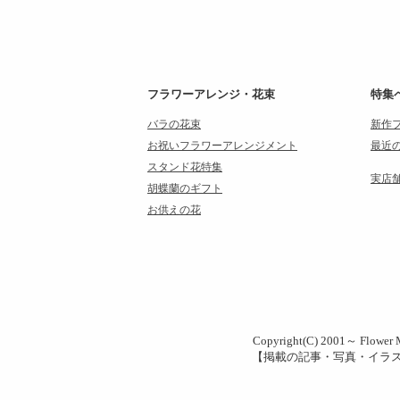
フラワーアレンジ・花束
特集
バラの花束
新作
お祝いフラワーアレンジメント
最近
スタンド花特集
実店
胡蝶蘭のギフト
お供えの花
Copyright(C) 2001～ Flower M
【掲載の記事・写真・イラ