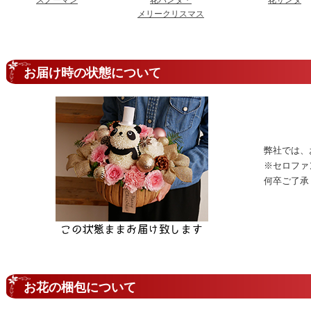
スノーマン
花パンダ・
花サンタ
メリークリスマス
お届け時の状態について
弊社では、
※セロファ
何卒ご了承
お花の梱包について