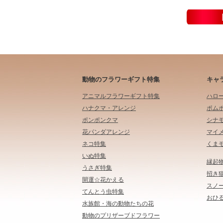
動物のフラワーギフト特集
キャ
アニマルフラワーギフト特集
ハロ
ハナクマ・アレンジ
ポム
ポンポンクマ
シナ
花パンダアレンジ
マイ
ネコ特集
くま
いぬ特集
縁起
うさぎ特集
招き
開運☆花かえる
スノ
てんとう虫特集
おひる
水族館・海の動物たちの花
動物のプリザーブドフラワー