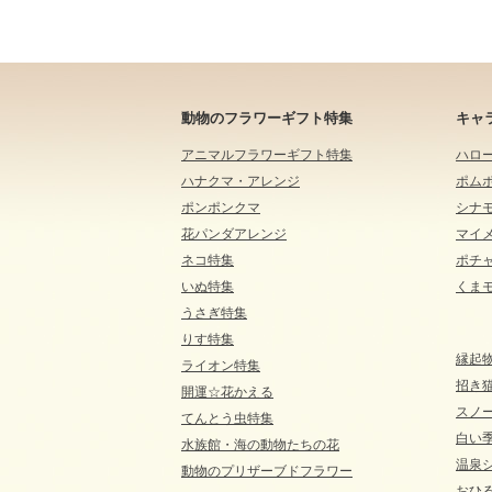
動物のフラワーギフト特集
キャ
アニマルフラワーギフト特集
ハロ
ハナクマ・アレンジ
ポム
ポンポンクマ
シナ
花パンダアレンジ
マイ
ネコ特集
ポチ
いぬ特集
くま
うさぎ特集
りす特集
縁起
ライオン特集
招き
開運☆花かえる
スノ
てんとう虫特集
白い
水族館・海の動物たちの花
温泉
動物のプリザーブドフラワー
おひる