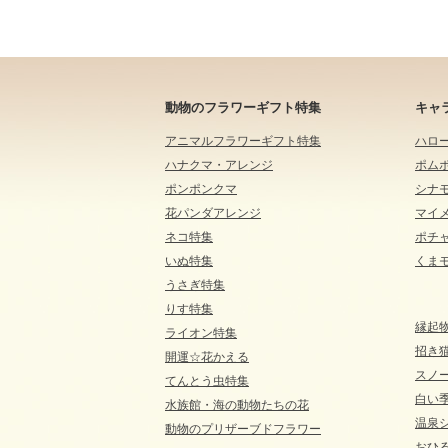
動物のフラワーギフト特集
キャ
アニマルフラワーギフト特集
ハロ
ハナクマ・アレンジ
ポム
ポンポンクマ
シナ
花パンダアレンジ
マイ
ネコ特集
ポチ
いぬ特集
くま
うさぎ特集
りす特集
縁起
ライオン特集
招き
開運☆花かえる
スノ
てんとう虫特集
白い
水族館・海の動物たちの花
温泉
動物のプリザーブドフラワー
おひる