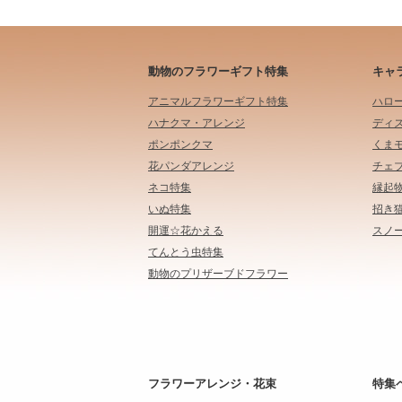
動物のフラワーギフト特集
キャ
アニマルフラワーギフト特集
ハロ
ハナクマ・アレンジ
ディ
ポンポンクマ
くま
花パンダアレンジ
チェ
ネコ特集
縁起
いぬ特集
招き
開運☆花かえる
スノ
てんとう虫特集
動物のプリザーブドフラワー
フラワーアレンジ・花束
特集