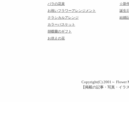
バラの花束
☆新
お祝いフラワーアレンジメント
誕生
クラシカルアレンジ
結婚
カラーバスケット
胡蝶蘭のギフト
お供えの花
Copyright(C) 2001～ Flower M
【掲載の記事・写真・イラ