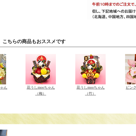
、こちらの商品もおススメです
ゃん
花うしmooちゃん
花うしmooちゃん
ピン
（梅）
（竹）