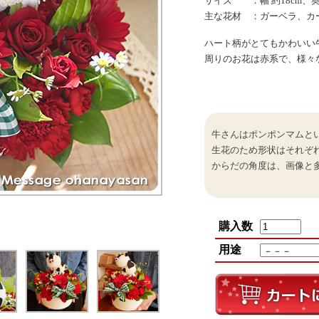
サイズ ：幅 約18cm、奥行
主な花材 ：ガーベラ、カ
ハート柄がとてもかわいい
周りのお花は赤系で、様々
牛さんはポンポンマムと
生花のため形状はそれぞ
からだの角度は、画像と
購入数
用途