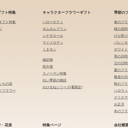
ギフト特集
キャラクターフラワーギフト
季節の
ギフト特集
ハローキティ
春のフラ
ジ
ポムポムプリン
桜の花特
シナモロール
ひな祭り
マイメロディ
バレンタ
くまモン
ホワイト
母の日特
縁起物
父の日特
招き猫
夏のフラ
スノーマン特集
敬老の日
白い季節の物語
たちの花
秋のフラ
おひるねシリーズ(夏限定)
ドフラワー
ハロウィ
クリスマ
お正月
冬のフラ
ジ・花束
特集ページ
会社概