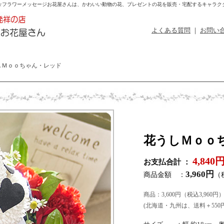
☆
フラワーメッセージお花屋さんは、かわいい動物の花、プレゼントの花を販売・宅配するキャラク
よくある質問
｜
お問い
Ｍｏｏちゃん・レッド
花うしＭｏｏ
4,840
お支払合計 ：
3,960円
商品金額 ：
（
商品：3,600円（税込3,960
(北海道・九州は、送料＋550