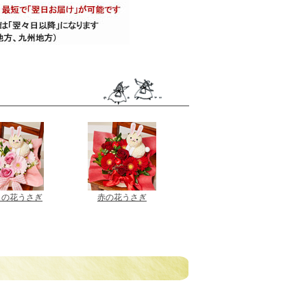
クの花うさぎ
赤の花うさぎ