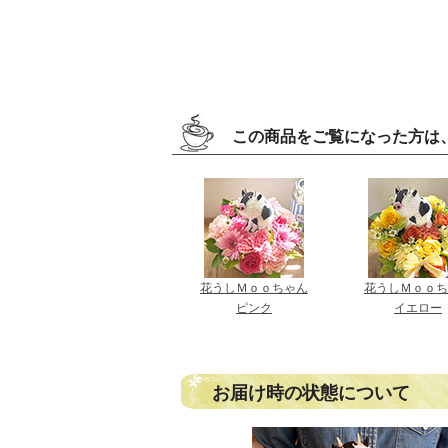
この商品をご覧になった方は
花うしＭｏｏちゃん
花うしＭｏｏち
ピンク
イエロー
お届け時の状態について