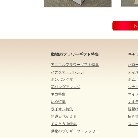
動物のフラワーギフト特集
キャ
アニマルフラワーギフト特集
ハロ
ハナクマ・アレンジ
ディ
ポンポンクマ
ポム
花パンダアレンジ
シナ
ネコ特集
マイ
いぬ特集
くま
ライオン特集
縁起
開運☆花かえる
招き
てんとう虫特集
スノ
動物のプリザーブドフラワー