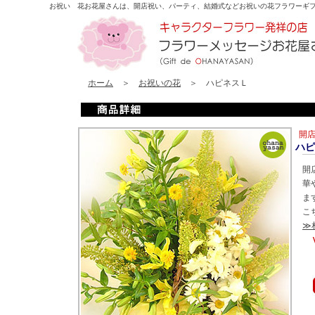
お祝い 花
お花屋さんは、開店祝い、パーティ、結婚式などお祝いの花フラワーギ
ホーム
＞
お祝いの花
＞ ハピネスＬ
開
ハピ
開
華
ま
こ
≫