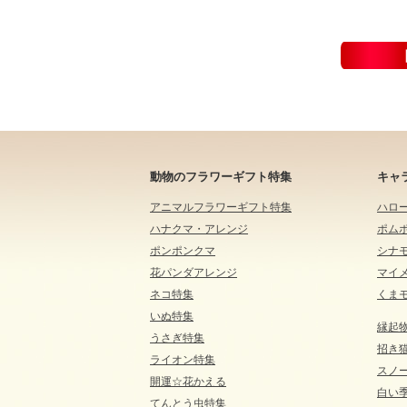
動物のフラワーギフト特集
キャ
アニマルフラワーギフト特集
ハロ
ハナクマ・アレンジ
ポム
ポンポンクマ
シナ
花パンダアレンジ
マイ
ネコ特集
くま
いぬ特集
縁起
うさぎ特集
招き
ライオン特集
スノ
開運☆花かえる
白い
てんとう虫特集