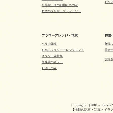
おひる
水族館・海の動物たちの花
動物のプリザーブドフラワー
フラワーアレンジ・花束
特集
バラの花束
新作
お祝いフラワーアレンジメント
最近
スタンド花特集
実店
胡蝶蘭のギフト
お供えの花
Copyright(C) 2001～ Flower M
【掲載の記事・写真・イラ