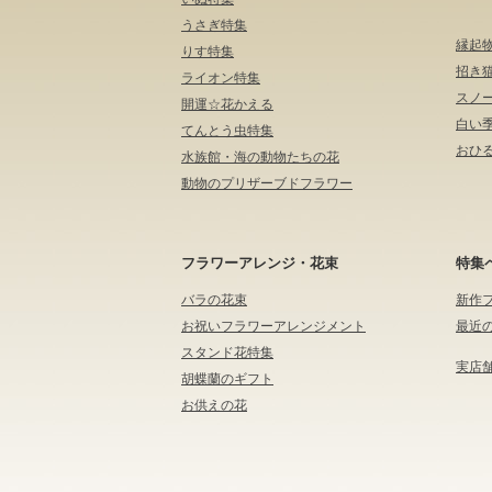
うさぎ特集
縁起
りす特集
招き
ライオン特集
スノ
開運☆花かえる
白い
てんとう虫特集
おひる
水族館・海の動物たちの花
動物のプリザーブドフラワー
フラワーアレンジ・花束
特集
バラの花束
新作
お祝いフラワーアレンジメント
最近
スタンド花特集
実店
胡蝶蘭のギフト
お供えの花