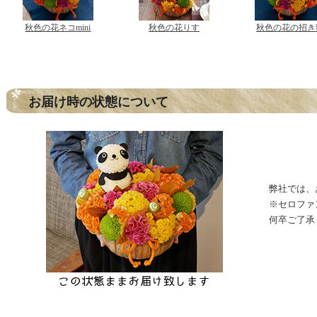
秋色の花ネコmini
秋色の花りす
秋色の花の招き
お届け時の状態について
弊社では、
※セロファ
何卒ご了承