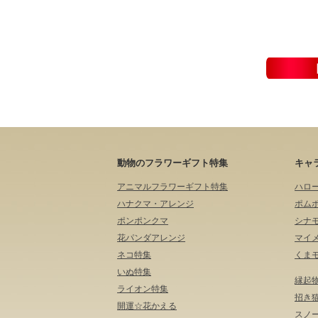
動物のフラワーギフト特集
キャ
アニマルフラワーギフト特集
ハロ
ハナクマ・アレンジ
ポム
ポンポンクマ
シナ
花パンダアレンジ
マイ
ネコ特集
くま
いぬ特集
縁起
ライオン特集
招き
開運☆花かえる
スノ