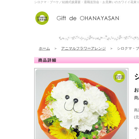
シロクマ・ブーケ／結婚式披露宴・退職送別会・お見舞いのカワイイ花束
ホーム
＞
アニマルフラワーアレンジ
＞ シロクマ・ブ
お
商
商
(
サ