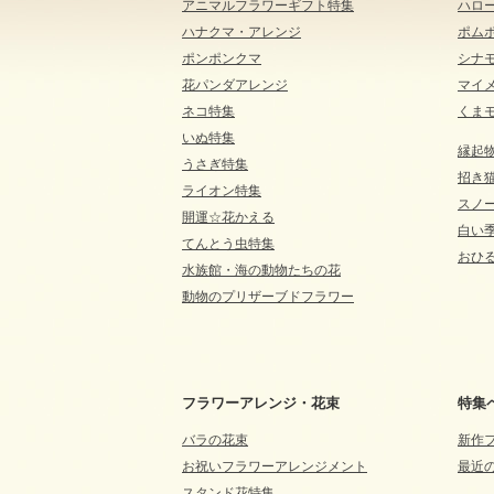
アニマルフラワーギフト特集
ハロ
ハナクマ・アレンジ
ポム
ポンポンクマ
シナ
花パンダアレンジ
マイ
ネコ特集
くま
いぬ特集
縁起
うさぎ特集
招き
ライオン特集
スノ
開運☆花かえる
白い
てんとう虫特集
おひる
水族館・海の動物たちの花
動物のプリザーブドフラワー
フラワーアレンジ・花束
特集
バラの花束
新作
お祝いフラワーアレンジメント
最近
スタンド花特集