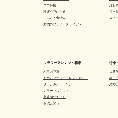
ネコ特集
縁起
開運☆花かえる
招き
てんとう虫特集
スノ
動物のプリザーブドフラワー
フラワーアレンジ・花束
特集
バラの花束
☆新
お祝いフラワーアレンジメント
誕生
クラシカルアレンジ
結婚
カラーバスケット
胡蝶蘭のギフト
お供えの花