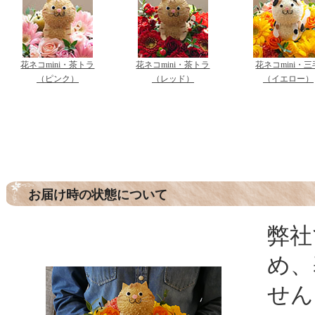
花ネコmini・茶トラ
花ネコmini・茶トラ
花ネコmini・三
（ピンク）
（レッド）
（イエロー）
お届け時の状態について
弊社
め、
せん