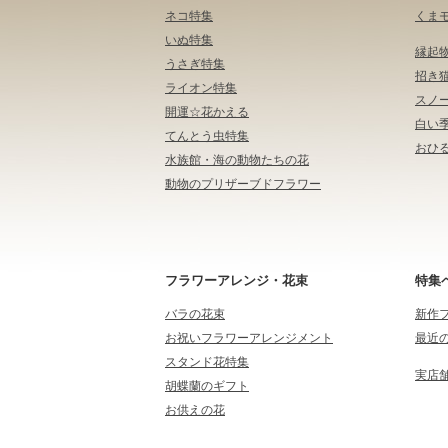
ネコ特集
くま
いぬ特集
縁起
うさぎ特集
招き
ライオン特集
スノ
開運☆花かえる
白い
てんとう虫特集
おひる
水族館・海の動物たちの花
動物のプリザーブドフラワー
フラワーアレンジ・花束
特集
バラの花束
新作
お祝いフラワーアレンジメント
最近
スタンド花特集
実店
胡蝶蘭のギフト
お供えの花