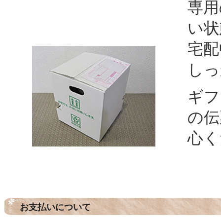
専用
い状
宅配
しっ
ギフ
の伝
心く
お支払いについて