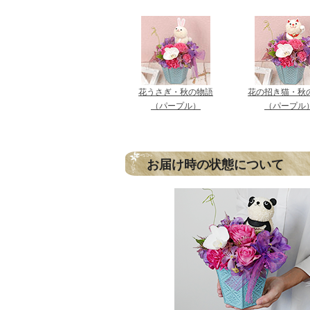
花うさぎ・秋の物語
花の招き猫・秋
（パープル）
（パープル
お届け時の状態について