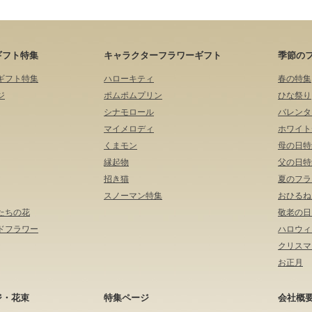
ギフト特集
キャラクターフラワーギフト
季節の
ギフト特集
ハローキティ
春の特集
ジ
ポムポムプリン
ひな祭り
シナモロール
バレンタ
マイメロディ
ホワイト
くまモン
母の日特
縁起物
父の日特
招き猫
夏のフラ
スノーマン特集
おひるね
たちの花
敬老の日
ドフラワー
ハロウィ
クリスマ
お正月
ジ・花束
特集ページ
会社概