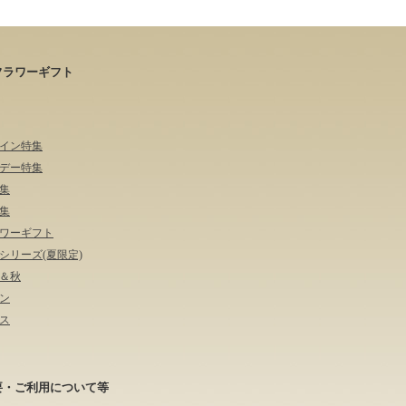
フラワーギフト
イン特集
デー特集
集
集
ワーギフト
シリーズ(夏限定)
＆秋
ン
ス
要・ご利用について等