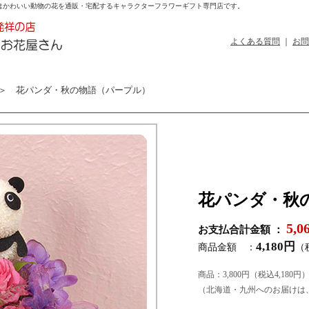
はかわいい動物の花を通販・宅配するキャラクターフラワーギフト専門店です。
よくある質問
｜
お問
 花パンダ・秋の物語（パープル）
花パンダ・秋
5,
お支払合計金額 ：
4,180円
商品金額 ：
（
商品：3,800円（税込4,180円
（北海道・九州へのお届けは、