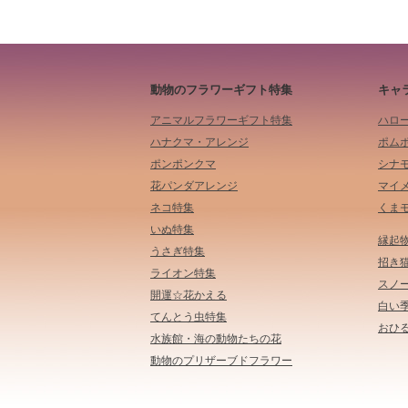
動物のフラワーギフト特集
キャ
アニマルフラワーギフト特集
ハロ
ハナクマ・アレンジ
ポム
ポンポンクマ
シナ
花パンダアレンジ
マイ
ネコ特集
くま
いぬ特集
縁起
うさぎ特集
招き
ライオン特集
スノ
開運☆花かえる
白い
てんとう虫特集
おひる
水族館・海の動物たちの花
動物のプリザーブドフラワー