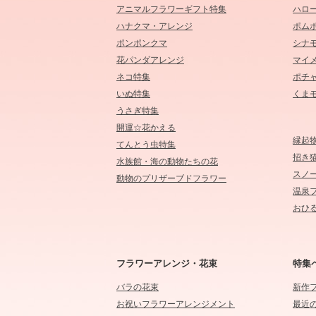
アニマルフラワーギフト特集
ハロ
ハナクマ・アレンジ
ポム
ポンポンクマ
シナ
花パンダアレンジ
マイ
ネコ特集
ポチ
いぬ特集
くま
うさぎ特集
開運☆花かえる
縁起
てんとう虫特集
招き
水族館・海の動物たちの花
スノ
動物のプリザーブドフラワー
温泉
おひる
フラワーアレンジ・花束
特集
バラの花束
新作
お祝いフラワーアレンジメント
最近